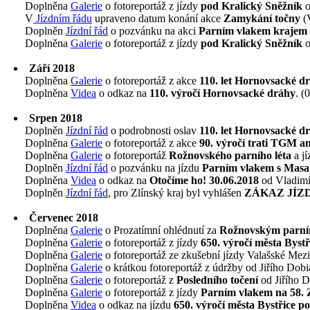
Doplněna
Galerie
o fotoreportáž z jízdy
pod Kralický Sněžník
o
V
Jízdním řádu
upraveno datum konání akce
Zamykání točny
(V
Doplněn
Jízdní řád
o pozvánku na akci
Parním vlakem krajem b
Doplněna
Galerie
o fotoreportáž z jízdy
pod Kralický Sněžník
o
Září 2018
Doplněna
Galerie
o fotoreportáž z akce
110. let Hornovsacké d
Doplněna
Videa
o odkaz na
110. výročí Hornovsacké dráhy
. (
Srpen 2018
Doplněn
Jízdní řád
o podrobnosti oslav
110. let Hornovsacké d
Doplněna
Galerie
o fotoreportáž z akce
90. výročí trati TGM 
Doplněna
Galerie
o fotoreportáž
Rožnovského parního léta
a j
Doplněn
Jízdní řád
o pozvánku na jízdu
Parním vlakem s Mas
Doplněna
Videa
o odkaz na
Otočíme ho! 30.06.2018
od Vladimí
Doplněn
Jízdní řád
, pro Zlínský kraj byl vyhlášen
ZÁKAZ JÍZ
Červenec 2018
Doplněna
Galerie
o Prozatímní ohlédnutí za
Rožnovským parní
Doplněna
Galerie
o fotoreportáž z jízdy
650. výročí města Byst
Doplněna
Galerie
o fotoreportáž ze zkušební jízdy Valašské Mezi
Doplněna
Galerie
o krátkou fotoreportáž z údržby od Jiřího Dobi
Doplněna
Galerie
o fotoreportáž z
Posledního točení
od Jiřího D
Doplněna
Galerie
o fotoreportáž z jízdy
Parním vlakem na 58
Doplněna
Videa
o odkaz na jízdu
650. výročí města Bystřice p