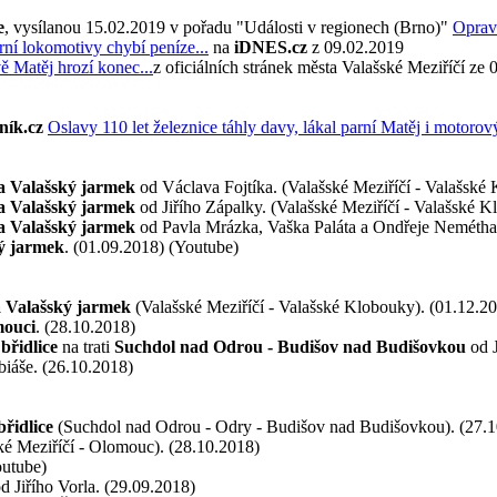
e
, vysílanou 15.02.2019 v pořadu "Události v regionech (Brno)"
Oprav
ní lokomotivy chybí peníze...
na
iDNES.cz
z 09.02.2019
ě Matěj hrozí konec...
z oficiálních stránek města Valašské Meziříčí ze
ník.cz
Oslavy 110 let železnice táhly davy, lákal parní Matěj i motoro
a Valašský jarmek
od Václava Fojtíka. (Valašské Meziříčí - Valašské
a Valašský jarmek
od Jiřího Zápalky. (Valašské Meziříčí - Valašské K
a Valašský jarmek
od Pavla Mrázka, Vaška Paláta a Ondřeje Nemétha.
ý jarmek
. (01.09.2018) (Youtube)
 Valašský jarmek
(Valašské Meziříčí - Valašské Klobouky). (01.12.2
ouci
. (28.10.2018)
břidlice
na trati
Suchdol nad Odrou - Budišov nad Budišovkou
od J
biáše. (26.10.2018)
řidlice
(Suchdol nad Odrou - Odry - Budišov nad Budišovkou). (27.1
ké Meziříčí - Olomouc). (28.10.2018)
outube)
d Jiřího Vorla. (29.09.2018)