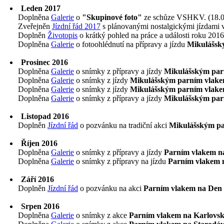
Leden 2017
Doplněna
Galerie
o
"Skupinové foto"
ze schůze VSHKV. (18.0
Zveřejněn
Jízdní řád 2017
s plánovanými nostalgickými jízdami v
Doplněn
Životopis
o krátký pohled na práce a události roku 2016
Doplněna
Galerie
o fotoohlédnutí na přípravy a jízdu
Mikulášsk
Prosinec 2016
Doplněna
Galerie
o snímky z přípravy a jízdy
Mikulášským par
Doplněna
Galerie
o snímky z jízdy
Mikulášským parním vlake
Doplněna
Galerie
o snímky z jízdy
Mikulášským parním vlake
Doplněna
Galerie
o snímky z přípravy a jízdy
Mikulášským par
Listopad 2016
Doplněn
Jízdní řád
o pozvánku na tradiční akci
Mikulášským pa
Říjen 2016
Doplněna
Galerie
o snímky z přípravy a jízdy
Parním vlakem na
Doplněna
Galerie
o snímky z přípravy na jízdu
Parním vlakem n
Září 2016
Doplněn
Jízdní řád
o pozvánku na akci
Parním vlakem na Den 
Srpen 2016
Doplněna
Galerie
o snímky z akce
Parním vlakem na Karlovs