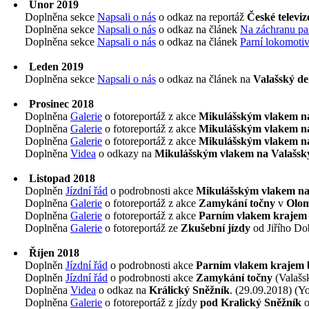
Únor 2019
Doplněna sekce
Napsali o nás
o odkaz na reportáž
České televiz
Doplněna sekce
Napsali o nás
o odkaz na článek
Na záchranu par
Doplněna sekce
Napsali o nás
o odkaz na článek
Parní lokomotiv
Leden 2019
Doplněna sekce
Napsali o nás
o odkaz na článek na
Valašský de
Prosinec 2018
Doplněna
Galerie
o fotoreportáž z akce
Mikulášským vlakem n
Doplněna
Galerie
o fotoreportáž z akce
Mikulášským vlakem n
Doplněna
Galerie
o fotoreportáž z akce
Mikulášským vlakem n
Doplněna
Videa
o odkazy na
Mikulášským vlakem na Valašsk
Listopad 2018
Doplněn
Jízdní řád
o podrobnosti akce
Mikulášským vlakem na
Doplněna
Galerie
o fotoreportáž z akce
Zamykání točny
v
Olom
Doplněna
Galerie
o fotoreportáž z akce
Parním vlakem krajem 
Doplněna
Galerie
o fotoreportáž ze
Zkušební jízdy
od Jiřího Do
Říjen 2018
Doplněn
Jízdní řád
o podrobnosti akce
Parním vlakem krajem b
Doplněn
Jízdní řád
o podrobnosti akce
Zamykání točny
(Valašs
Doplněna
Videa
o odkaz na
Králický Sněžník
. (29.09.2018) (Y
Doplněna
Galerie
o fotoreportáž z jízdy
pod Kralický Sněžník
o