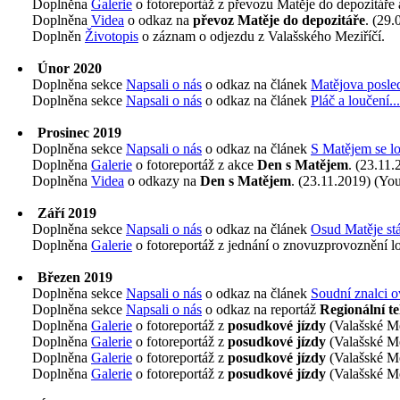
Doplněna
Galerie
o fotoreportáž z převozu Matěje do depozitáře
Doplněna
Videa
o odkaz na
převoz Matěje do depozitáře
. (29
Doplněn
Životopis
o záznam o odjezdu z Valašského Meziříčí.
Únor 2020
Doplněna sekce
Napsali o nás
o odkaz na článek
Matějova posled
Doplněna sekce
Napsali o nás
o odkaz na článek
Pláč a loučení...
Prosinec 2019
Doplněna sekce
Napsali o nás
o odkaz na článek
S Matějem se lo
Doplněna
Galerie
o fotoreportáž z akce
Den s Matějem
. (23.11.
Doplněna
Videa
o odkazy na
Den s Matějem
. (23.11.2019) (Yo
Září 2019
Doplněna sekce
Napsali o nás
o odkaz na článek
Osud Matěje stá
Doplněna
Galerie
o fotoreportáž z jednání o znovuzprovoznění l
Březen 2019
Doplněna sekce
Napsali o nás
o odkaz na článek
Soudní znalci o
Doplněna sekce
Napsali o nás
o odkaz na reportáž
Regionální te
Doplněna
Galerie
o fotoreportáž z
posudkové jízdy
(Valašské Me
Doplněna
Galerie
o fotoreportáž z
posudkové jízdy
(Valašské Me
Doplněna
Galerie
o fotoreportáž z
posudkové jízdy
(Valašské Me
Doplněna
Galerie
o fotoreportáž z
posudkové jízdy
(Valašské Me