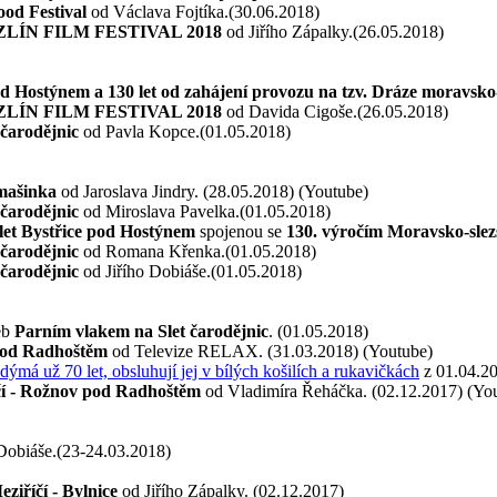
od Festival
od Václava Fojtíka.(30.06.2018)
. ZLÍN FILM FESTIVAL 2018
od Jiřího Zápalky.(26.05.2018)
od Hostýnem a 130 let od zahájení provozu na tzv. Dráze moravsko
. ZLÍN FILM FESTIVAL 2018
od Davida Cigoše.(26.05.2018)
čarodějnic
od Pavla Kopce.(01.05.2018)
mašinka
od Jaroslava Jindry. (28.05.2018) (Youtube)
čarodějnic
od Miroslava Pavelka.(01.05.2018)
let Bystřice pod Hostýnem
spojenou se
130. výročím Moravsko-slez
čarodějnic
od Romana Křenka.(01.05.2018)
čarodějnic
od Jiřího Dobiáše.(01.05.2018)
eb
Parním vlakem na Slet čarodějnic
. (01.05.2018)
 pod Radhoštěm
od Televize RELAX. (31.03.2018) (Youtube)
dýmá už 70 let, obsluhují jej v bílých košilích a rukavičkách
z 01.04.2
čí - Rožnov pod Radhoštěm
od Vladimíra Řeháčka. (02.12.2017) (Yo
 Dobiáše.(23-24.03.2018)
ziříčí - Bylnice
od Jiřího Zápalky. (02.12.2017)