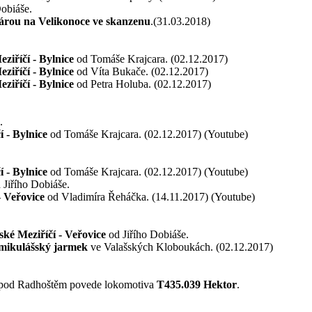
obiáše.
árou na Velikonoce ve skanzenu
.(31.03.2018)
ziříčí - Bylnice
od Tomáše Krajcara. (02.12.2017)
ziříčí - Bylnice
od Víta Bukače. (02.12.2017)
ziříčí - Bylnice
od Petra Holuba. (02.12.2017)
.
 - Bylnice
od Tomáše Krajcara. (02.12.2017) (Youtube)
 - Bylnice
od Tomáše Krajcara. (02.12.2017) (Youtube)
 Jiřího Dobiáše.
- Veřovice
od Vladimíra Řeháčka. (14.11.2017) (Youtube)
ské Meziříčí - Veřovice
od Jiřího Dobiáše.
mikulášský jarmek
ve Valašských Kloboukách. (02.12.2017)
a pod Radhoštěm povede lokomotiva
T435.039 Hektor
.