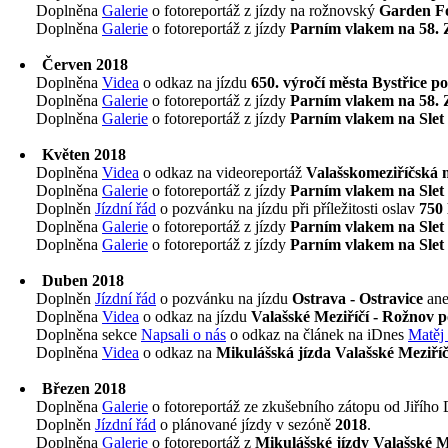
Doplněna
Galerie
o fotoreportáž z jízdy na rožnovský
Garden Fo
Doplněna
Galerie
o fotoreportáž z jízdy
Parním vlakem na 58
Červen 2018
Doplněna
Videa
o odkaz na jízdu
650. výročí města Bystřice p
Doplněna
Galerie
o fotoreportáž z jízdy
Parním vlakem na 58
Doplněna
Galerie
o fotoreportáž z jízdy
Parním vlakem na Slet 
Květen 2018
Doplněna
Videa
o odkaz na videoreportáž
Valašskomeziříčská 
Doplněna
Galerie
o fotoreportáž z jízdy
Parním vlakem na Slet 
Doplněn
Jízdní řád
o pozvánku na jízdu při příležitosti oslav
750 
Doplněna
Galerie
o fotoreportáž z jízdy
Parním vlakem na Slet 
Doplněna
Galerie
o fotoreportáž z jízdy
Parním vlakem na Slet 
Duben 2018
Doplněn
Jízdní řád
o pozvánku na jízdu
Ostrava - Ostravice
an
Doplněna
Videa
o odkaz na jízdu
Valašské Meziříčí - Rožnov
Doplněna sekce
Napsali o nás
o odkaz na článek na iDnes
Matěj 
Doplněna
Videa
o odkaz na
Mikulášská jízda Valašské Meziří
Březen 2018
Doplněna
Galerie
o fotoreportáž ze zkušebního zátopu od Jiřího
Doplněn
Jízdní řád
o plánované jízdy v sezóně
2018
.
Doplněna
Galerie
o fotoreportáž z
Mikulášské jízdy Valašské Me