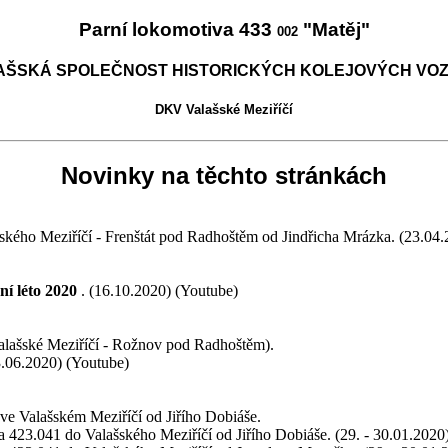
Parní lokomotiva 433
"Matěj"
002
AŠSKÁ SPOLEČNOST HISTORICKÝCH KOLEJOVÝCH VOZ
DKV Valašské Meziříčí
Novinky na těchto stránkách
šského Meziříčí - Frenštát pod Radhoštěm od Jindřicha Mrázka
. (23.04
ní léto 2020
. (16.10.2020) (Youtube)
lašské Meziříčí - Rožnov pod Radhoštěm).
3.06.2020) (Youtube)
ve Valašském Meziříčí od Jiřího Dobiáše
.
 a 423.041 do Valašského Meziříčí od Jiřího Dobiáše
. (29. - 30.01.2020