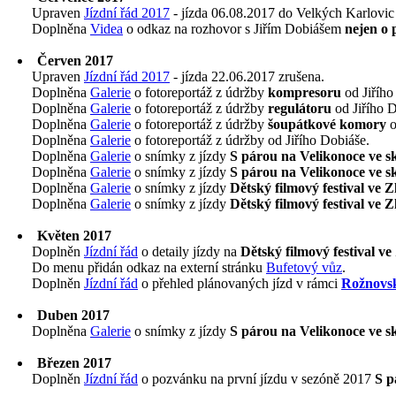
Upraven
Jízdní řád 2017
- jízda 06.08.2017 do Velkých Karlovic
Doplněna
Videa
o odkaz na rozhovor s Jiřím Dobiášem
nejen o 
Červen 2017
Upraven
Jízdní řád 2017
- jízda 22.06.2017 zrušena.
Doplněna
Galerie
o fotoreportáž z údržby
kompresoru
od Jiřího
Doplněna
Galerie
o fotoreportáž z údržby
regulátoru
od Jiřího D
Doplněna
Galerie
o fotoreportáž z údržby
šoupátkové komory
o
Doplněna
Galerie
o fotoreportáž z údržby od Jiřího Dobiáše.
Doplněna
Galerie
o snímky z jízdy
S párou na Velikonoce ve 
Doplněna
Galerie
o snímky z jízdy
S párou na Velikonoce ve 
Doplněna
Galerie
o snímky z jízdy
Dětský filmový festival ve Z
Doplněna
Galerie
o snímky z jízdy
Dětský filmový festival ve Z
Květen 2017
Doplněn
Jízdní řád
o detaily jízdy na
Dětský filmový festival ve
Do menu přidán odkaz na externí stránku
Bufetový vůz
.
Doplněn
Jízdní řád
o přehled plánovaných jízd v rámci
Rožnovsk
Duben 2017
Doplněna
Galerie
o snímky z jízdy
S párou na Velikonoce ve 
Březen 2017
Doplněn
Jízdní řád
o pozvánku na první jízdu v sezóně 2017
S p