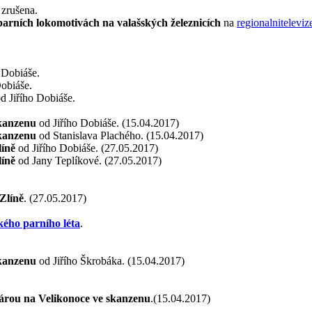
 zrušena.
parních lokomotivách na valašských železnicích
na
regionalniteleviz
 Dobiáše.
obiáše.
d Jiřího Dobiáše.
skanzenu
od Jiřího Dobiáše. (15.04.2017)
skanzenu
od Stanislava Plachého. (15.04.2017)
líně
od Jiřího Dobiáše. (27.05.2017)
líně
od Jany Teplíkové. (27.05.2017)
 Zlíně
. (27.05.2017)
ého parního léta
.
skanzenu
od Jiřího Škrobáka. (15.04.2017)
árou na Velikonoce ve skanzenu
.(15.04.2017)