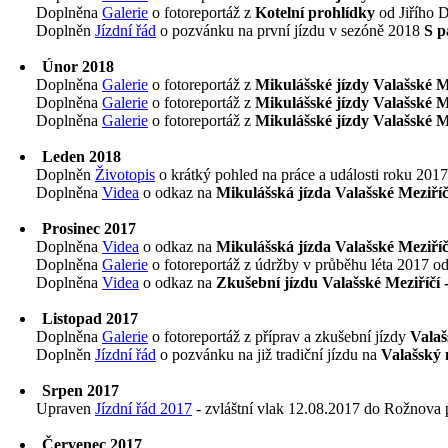
Doplněna
Galerie
o fotoreportáž z
Kotelní prohlídky
od Jiřího D
Doplněn
Jízdní řád
o pozvánku na první jízdu v sezóně 2018
S p
Únor 2018
Doplněna
Galerie
o fotoreportáž z
Mikulášské jízdy Valašské Me
Doplněna
Galerie
o fotoreportáž z
Mikulášské jízdy Valašské Me
Doplněna
Galerie
o fotoreportáž z
Mikulášské jízdy Valašské Me
Leden 2018
Doplněn
Životopis
o krátký pohled na práce a události roku 2017
Doplněna
Videa
o odkaz na
Mikulášská jízda Valašské Meziříčí
Prosinec 2017
Doplněna
Videa
o odkaz na
Mikulášská jízda Valašské Meziříčí
Doplněna
Galerie
o fotoreportáž z údržby v průběhu léta 2017 od
Doplněna
Videa
o odkaz na
Zkušební jízdu Valašské Meziříčí 
Listopad 2017
Doplněna
Galerie
o fotoreportáž z příprav a zkušební jízdy
Valaš
Doplněn
Jízdní řád
o pozvánku na již tradiční jízdu na
Valašský 
Srpen 2017
Upraven
Jízdní řád 2017
- zvláštní vlak 12.08.2017 do Rožnov
Červenec 2017