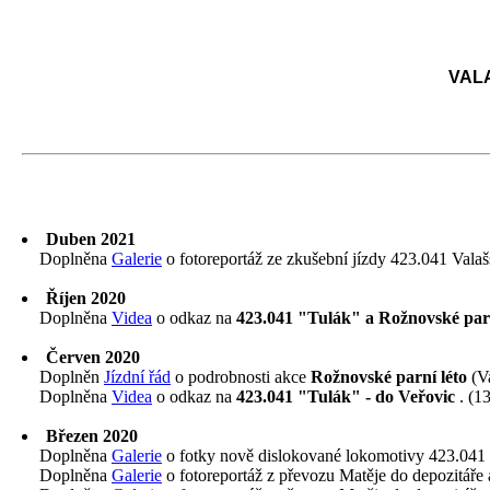
VAL
Duben 2021
Doplněna
Galerie
o fotoreportáž ze zkušební jízdy 423.041 Vala
Říjen 2020
Doplněna
Videa
o odkaz na
423.041 "Tulák" a Rožnovské par
Červen 2020
Doplněn
Jízdní řád
o podrobnosti akce
Rožnovské parní léto
(Va
Doplněna
Videa
o odkaz na
423.041 "Tulák" - do Veřovic
. (1
Březen 2020
Doplněna
Galerie
o fotky nově dislokované lokomotivy 423.041 
Doplněna
Galerie
o fotoreportáž z převozu Matěje do depozitáře