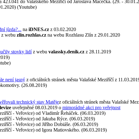
 a 423.041 do Valašského Meziříčí od Jaroslava Macečka
. (29. - 30.01.
.01.2020) (Youtube)
ní jízda?...
na
iDNES.cz
z 03.02.2020
z webu
zlin.rozhlas.cz
na webu Rozhlasu Zlín z 29.01.2020
učily stovky lidí
z webu
valassky.denik.cz
z 28.11.2019
2019)
utube)
le není jasný
z oficiálních stránek města Valašské Meziříčí z 11.03.201
okomotivy. (26.08.2019)
věřovali technický stav Matěje
z oficiálních stránek města Valašské Mez
levize
uveřejněné 08.03.2019 o
mimorádné akci pro veřejnost
ziříčí - Veřovice) od Vladimír Řeháček. (06.03.2019)
ziříčí - Veřovice) od Jakuba Rýce. (06.03.2019)
ziříčí - Veřovice) od Jiřího Dobiáše. (06.03.2019)
ziříčí - Veřovice) od Igora Matiovského. (06.03.2019)