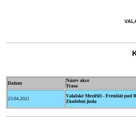
VAL
K
Název akce
Datum
Trasa
Valašské Meziříčí - Frenštát pod
23.04.2021
Zkušební jízda