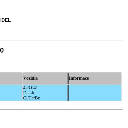
IDEL
20
Vozidla
Informace
423.041
Daa-k
Ci/Ce/Be