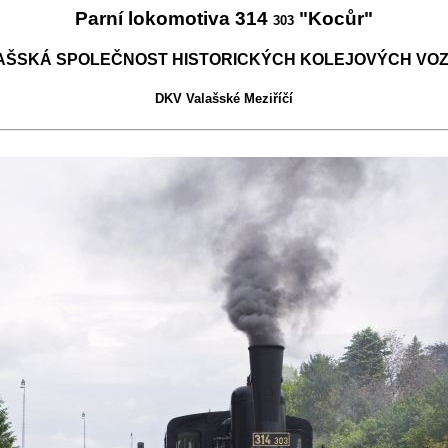
Parní lokomotiva 314
"Kocůr"
303
AŠSKÁ SPOLEČNOST HISTORICKÝCH KOLEJOVÝCH VOZ
DKV Valašské Meziříčí