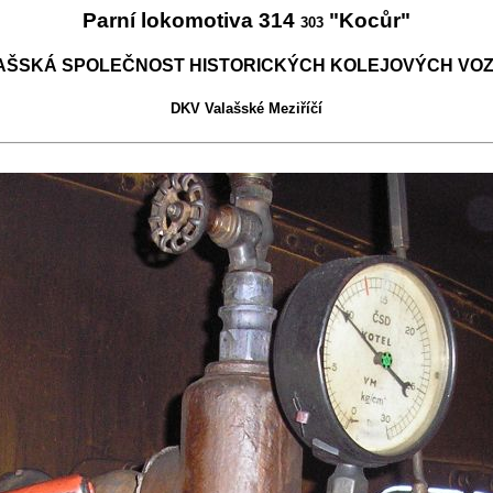
Parní lokomotiva 314
"Kocůr"
303
AŠSKÁ SPOLEČNOST HISTORICKÝCH KOLEJOVÝCH VOZ
DKV Valašské Meziříčí