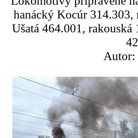
Lokomotivy připravené na 
hanácký Kocúr 314.303,
Ušatá 464.001, rakouská 
42
Autor: