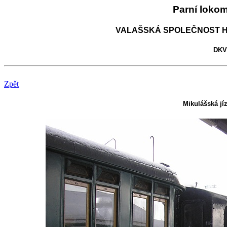
Parní loko
VALAŠSKÁ SPOLEČNOST H
DKV 
Zpět
Mikulášská jí