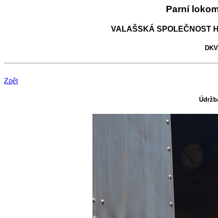
Parní loko
VALAŠSKÁ SPOLEČNOST H
DKV 
Zpět
Údržba